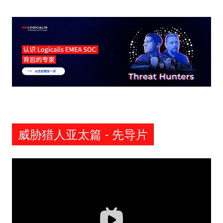
威胁猎人亚太篇 - 先导片