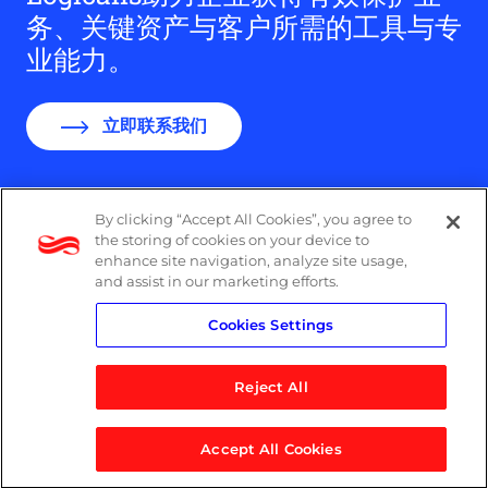
务、关键资产与客户所需的工具与专
业能力。
立即联系我们
By clicking “Accept All Cookies”, you agree to
the storing of cookies on your device to
Logicalis集团办公室分布
enhance site navigation, analyze site usage,
and assist in our marketing efforts.
隐私政策
Cookies Settings
Reject All
WeChat
Accept All Cookies
© 2026 Logicalis Group