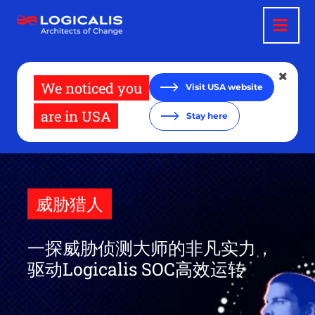
跳
转
到
主
要
内
容
We noticed you
Visit USA website
are in USA
Stay here
威胁猎人
一探威胁侦测大师的非凡实力，
驱动Logicalis SOC高效运转