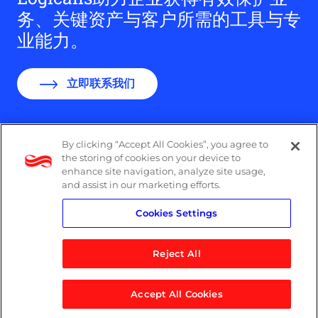
务、关键资产与客户所需的工具与专
业能力。
立即联系我们
By clicking “Accept All Cookies”, you agree to
the storing of cookies on your device to
Logicalis集团办公室分布
enhance site navigation, analyze site usage,
and assist in our marketing efforts.
隐私政策
Cookies Settings
Reject All
WeChat
Accept All Cookies
© 2026 Logicalis Group