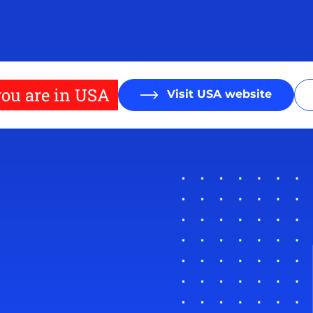
ou are in USA
Visit USA website