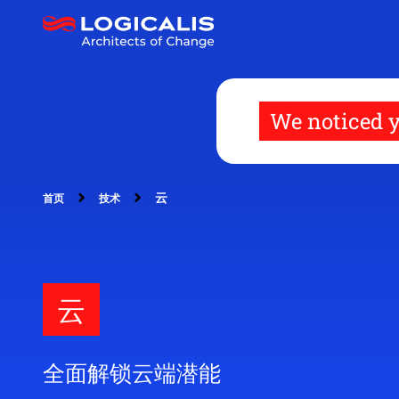
跳
转
到
主
要
内
容
We noticed y
云
首页
技术
云
全面解锁云端潜能